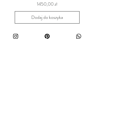
Cena
1450,00 zł
Dodaj do koszyka
Wszystkie produkty
Polityka prywatności
Regulamin sklepu
Zwroty i reklamacje
Dostawa i płatność